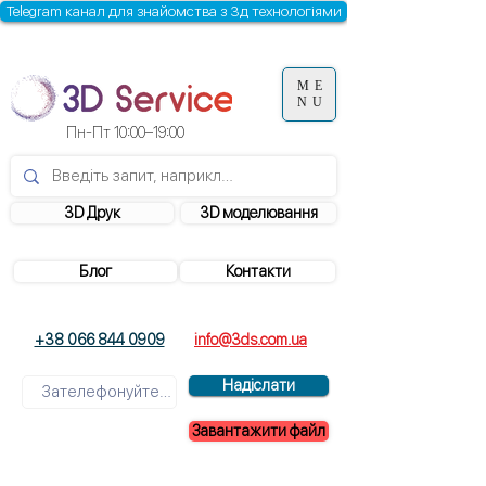
Telegram канал для знайомства з 3д технологіями
ME
NU
Пн-Пт 10:00–19:00
3D Друк
3D моделювання
Блог
Контакти
+38 066 844 0909
info@3ds.com.ua
Надіслати
Завантажити файл