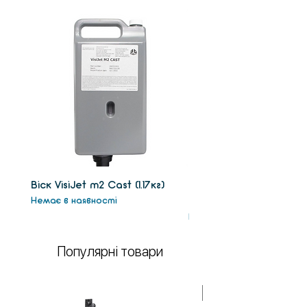
Віск VisiJet m2 Сast (1.17кг)
Віск підтримки VisiJet
Немає в наявності
(1.3кг)
Немає в наявності
Популярні товари
У НАЯВНОСТІ!