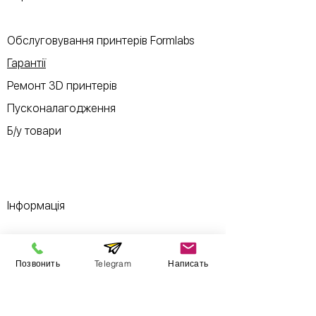
Обслуговування принтерів Formlabs
Гарантії
Ремонт 3D принтерів
Пусконалагодження
Б/у товари
Інформація
Виставковий зал
Позвонить
Telegram
Написать
Контакти
Про компанію