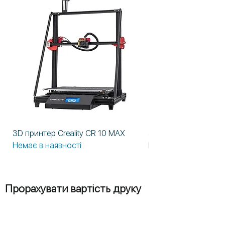
3D принтер Creality CR 10 MAX
3D принтер Formlabs
Немає в наявності
Немає в наявності
Прорахувати вартість друку