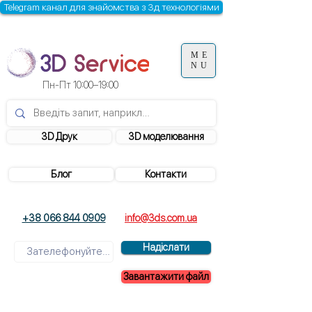
Telegram канал для знайомства з 3д технологіями
ME
NU
Пн-Пт 10:00–19:00
3D Друк
3D моделювання
Блог
Контакти
+38 066 844 0909
info@3ds.com.ua
Надіслати
Завантажити файл