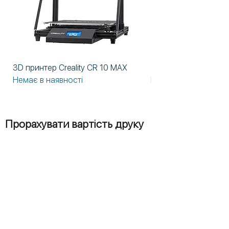
3D принтер Creality CR 10 MAX
3D принтер Formlabs
Немає в наявності
Немає в наявності
Прорахувати вартість друку