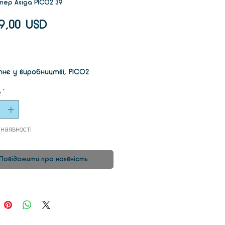
тер Asiga PICO2 39
Ціна
9,00 USD
нє у виробництві, PICO2
ує виняткову продуктивність,
ь
*
ту використання в
ній упаковці.
 наявності
ійний процес SAS ™ від Asiga
Повідомити про наявність
ечує найнижчі виробничі
 в порівнянні з будь-яким
ротом. підтримці структур
яткової точності.
 зручність для користувача у