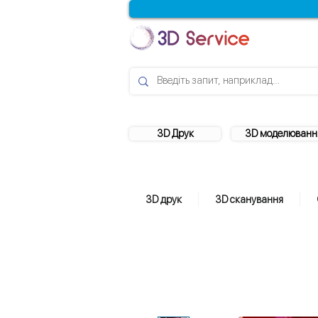
3D Друк
3D моделюванн
3D друк
3D сканування