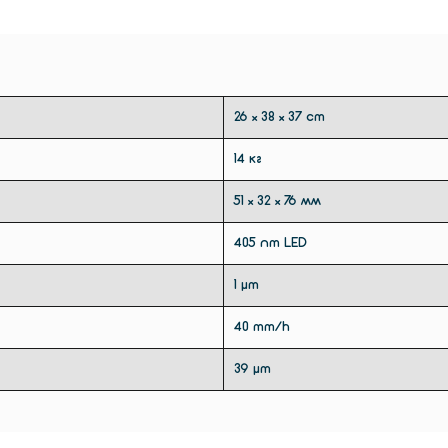
вигляді
індика
реально
26 × 38 × 37 cm
Друк з
14 кг
відпов
51 × 32 × 76 мм
якого в
без жод
405 nm LED
1 µm
40 mm/h
39 µm