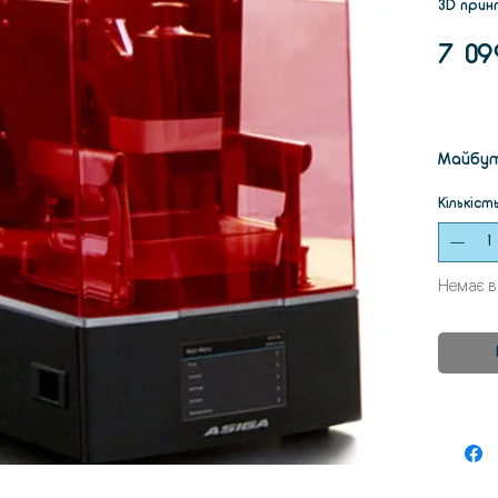
3D прин
7 09
Майбут
пропон
Кількіст
просто
компакт
Немає в
Революц
забезп
зусилля
перево
та вин
Велика