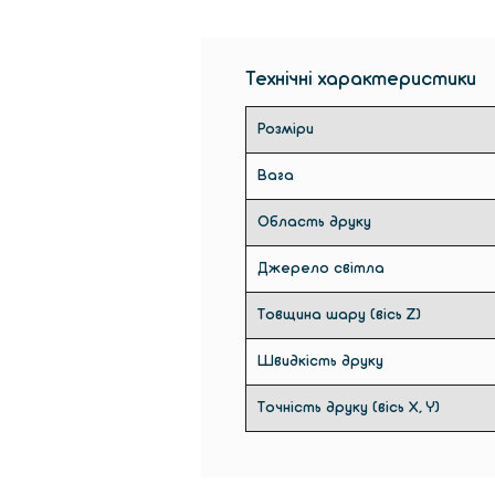
Технічні характеристики
Розміри
Вага
Область друку
Джерело світла
Товщина шару (вісь Z)
Швидкість друку
Точність друку (вісь X, Y)