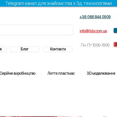
Telegram канал для знайомства з 3д технологіями
+38 066 844 0909
info@3ds.com.ua
З
Пн-Пт 10:00–19:00
я
Блог
Контакти
Серійне виробництво
Лиття пластмас
3D моделювання