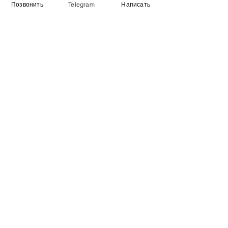
Позвонить
Telegram
Написать
Виставковий зал
Контакти
Про компанію
Оплата і доставка
Підручник
Вакансії
Карта сайту
Додатково
​Виробники
Для бізнесу
Постачальникам
Порівняння