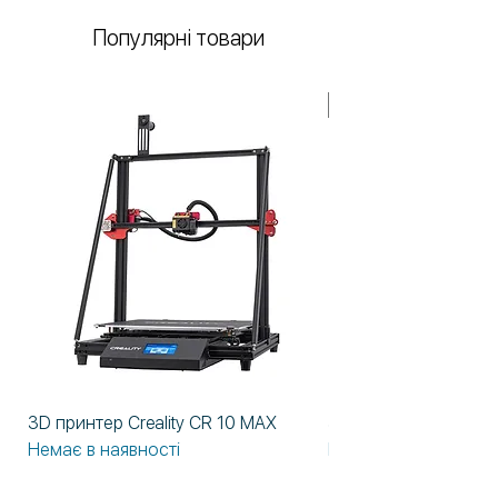
Популярні товари
У НАЯВНОСТІ!
3D принтер Creality CR 10 MAX
3D принтер Formlabs
Немає в наявності
Немає в наявності