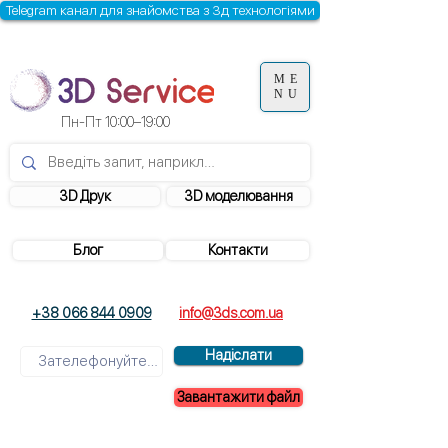
Telegram канал для знайомства з 3д технологіями
ME
NU
Пн-Пт 10:00–19:00
3D Друк
3D моделювання
Блог
Контакти
+38 066 844 0909
info@3ds.com.ua
Надіслати
Завантажити файл