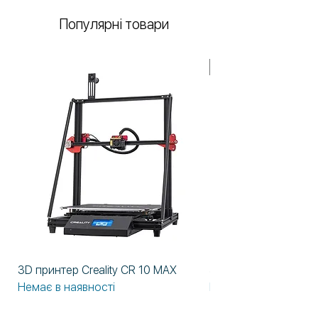
Популярні товари
У НАЯВНОСТІ!
3D принтер Creality CR 10 MAX
3D принтер Formlabs
Немає в наявності
Немає в наявності