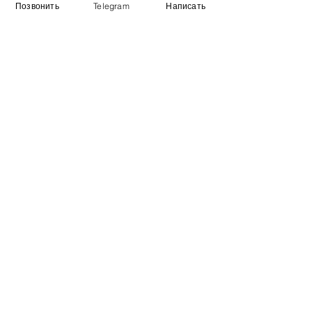
Позвонить
Telegram
Написать
Виставковий зал
Контакти
Про компанію
Оплата і доставка
Підручник
Вакансії
Карта сайту
Додатково
​Виробники
Для бізнесу
Постачальникам
Порівняння