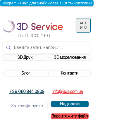
Telegram канал для знайомства з 3д технологіями
ME
NU
Пн-Пт 10:00–19:00
3D Друк
3D моделювання
Блог
Контакти
+38 066 844 0909
info@3ds.com.ua
Надіслати
Завантажити файл