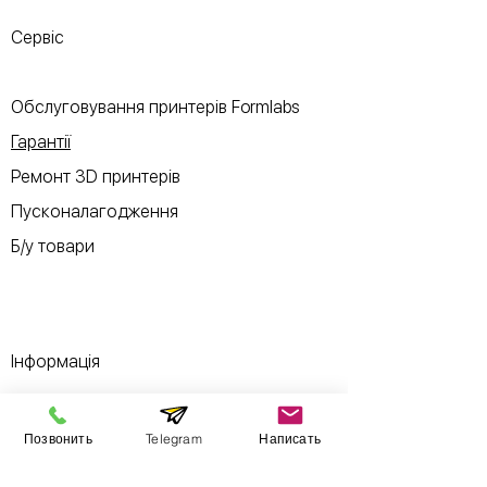
Сервіс
Обслуговування принтерів Formlabs
Гарантії
Ремонт 3D принтерів
Пусконалагодження
Б/у товари
Інформація
Виставковий зал
Позвонить
Telegram
Написать
Контакти