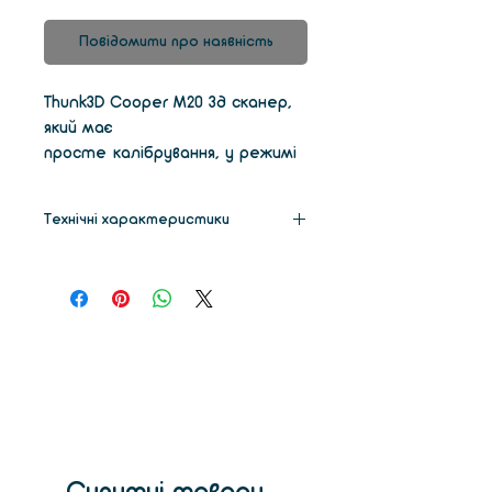
Повідомити про наявність
Thunk3D Cooper M20 3д сканер,
який має
просте калібрування, у режимі
вільного сканування в ній взагалі
немає необхідності. Ви можете
Технічні характеристики
переміщати сканер або мету
під час сканування. т. д.
Габарити
23,00 х 13,00
х 6,00 см
Датчик
CMOS,
1,31мп * 2
Об'єктив
16mm/5mp *
2