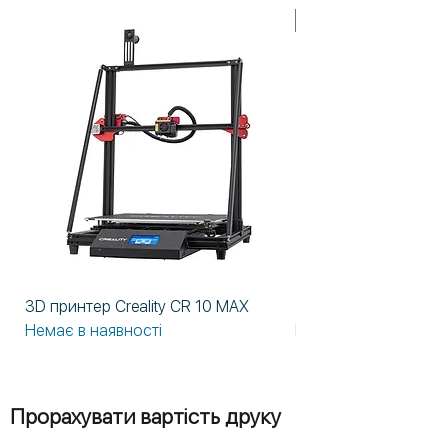
У НАЯВНОСТІ!
3D принтер Creality CR 10 MAX
3D принтер Formlabs
Немає в наявності
Немає в наявності
Прорахувати вартість друку