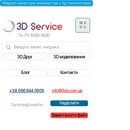
Telegram канал для знайомства з 3д технологіями
ME
NU
Пн-Пт 10:00–19:00
3D Друк
3D моделювання
Блог
Контакти
+38 066 844 0909
info@3ds.com.ua
Надіслати
Завантажити файл