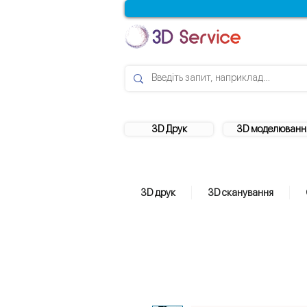
3D Друк
3D моделюванн
3D друк
3D сканування