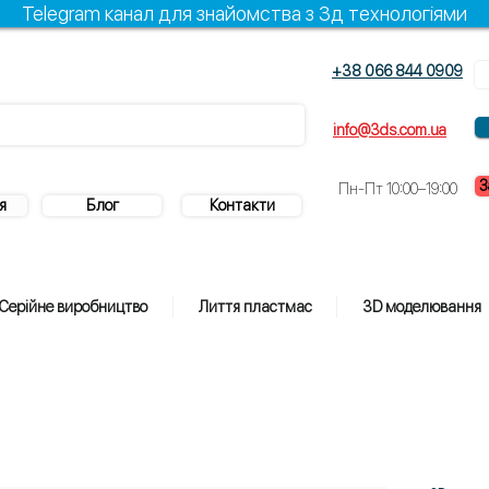
Telegram канал для знайомства з 3д технологіями
+38 066 844 0909
info@3ds.com.ua
З
Пн-Пт 10:00–19:00
я
Блог
Контакти
Серійне виробництво
Лиття пластмас
3D моделювання