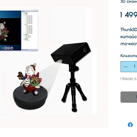
3D скан
1 49
Thunk3
китайс
точніст
розпізн
Кількіст
Сканує 
Небага
забезпе
Немає в
вимоги.
USB-ди
посібн
демонс
налашт