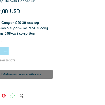
ер Thunk3D Cooper C20
Ціна
9,00 USD
D Cooper C20 3д сканер
ького виробника. Має високу
ь 0.08мм і колір для
авання складних ділянок.
ь
*
зі швидкістю 5с за кадр.
то відрегулюйте програмне
чення для вашої спеціальної
 наявності
ск у комплекті містить
Повідомити про наявність
ик користувача,
траційне відео, файли
увань тощо.