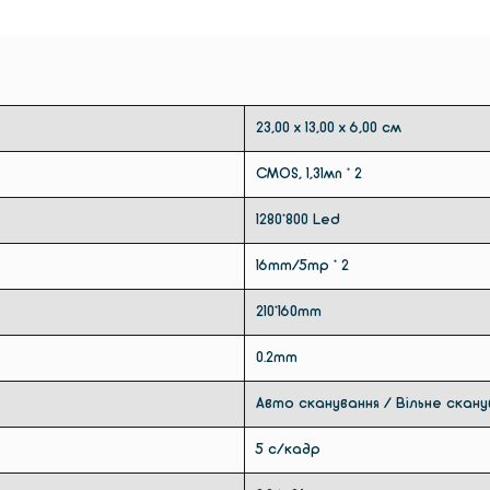
23,00 х 13,00 х 6,00 см
CMOS, 1,31мп * 2
1280*800 Led
16mm/5mp * 2
210*160mm
0.2mm
Авто сканування / Вільне скану
5 с/кадр