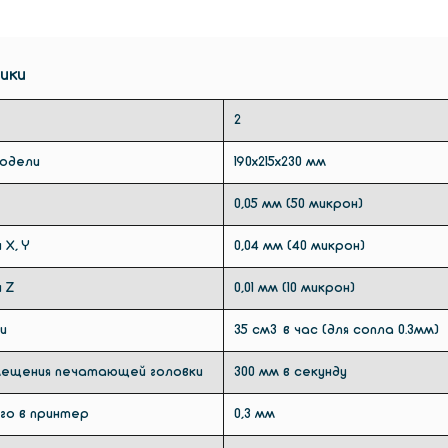
ики
2
модели
190х215х230 мм
0,05 мм (50 микрон)
 X, Y
0,04 мм (40 микрон)
 Z
0,01 мм (10 микрон)
и
35 см3 в час (для сопла 0.3мм)
мещения печатающей головки
300 мм в секунду
го в принтер
0,3 мм