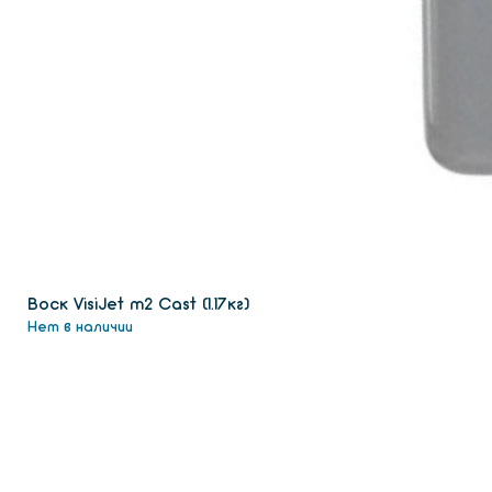
Воск VisiJet m2 Сast (1.17кг)
Нет в наличии