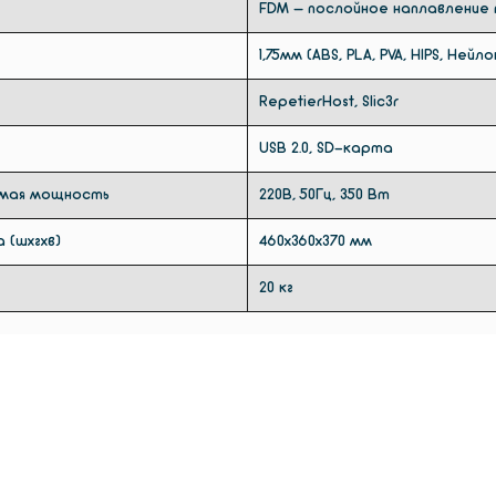
FDM – послойное наплавление
1,75мм (ABS, PLA, PVA, HIPS, Нейл
RepetierHost, Slic3r
USB 2.0, SD-карта
емая мощность
220В, 50Гц, 350 Вт
 (шхгхв)
460х360х370 мм
20 кг