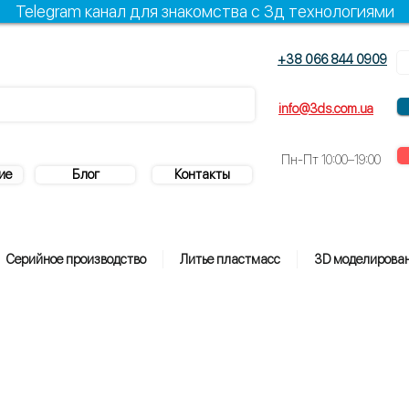
Telegram канал для знакомства с 3д технологиями
+38 066 844 0909
+38 096 844 0909
info@3ds.com.ua
Пн-Пт
10:00–19:00
ие
Блог
Контакты
Серийное производство
Литье пластмасс
3D моделирова