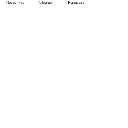
Позвонить
Telegram
Написать
Информация
​Выставочный зал
Контакты
О компании
Оплата и доставка
Учебник
Вакансии
Карта сайта
Дополнительно
​Производители