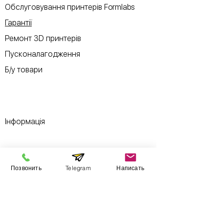
Обслуговування принтерів Formlabs
Гарантії
Ремонт 3D принтерів
Пусконалагодження
Б/у товари
Інформація
Виставковий зал
Контакти
Позвонить
Telegram
Написать
Про компанію
Оплата і доставка
Підручник