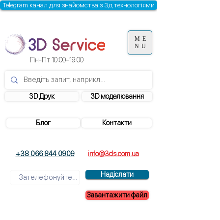
Telegram канал для знайомства з 3д технологіями
ME
NU
Пн-Пт 10:00–19:00
3D Друк
3D моделювання
Блог
Контакти
+38 066 844 0909
info@3ds.com.ua
Надіслати
Завантажити файл