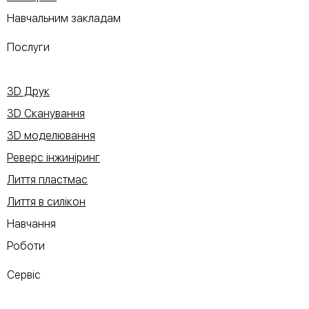
Навчальним закладам
Послуги
3D Друк
3D Сканування
3D моделювання
Реверс інжиніринг
Лиття пластмас
Лиття в силікон
Навчання
Роботи
Сервіс