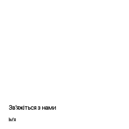
парковки. Поскольку из
припаркованной печатающей
головки не поступает
материал, печать остается
безупречной.
Строительный объем
составляет 29,5 х 27,5 х 30,5 см,
что позволяет печатать
объекты размером с
велосипедный шлем. Благодаря
активной установке обогрева и
охлаждения, многие
инженерные пластики можно
перерабатывать.
Зв'яжіться з нами
Ім'я