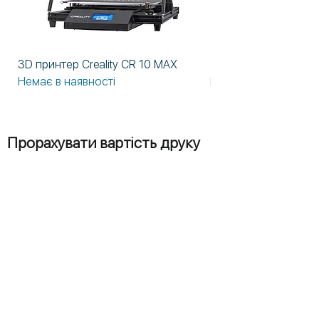
Харчування
220/240 В, 50/60 Гц
3D принтер Creality CR 10 MAX
3D принтер Formlabs
Немає в наявності
Немає в наявності
Прорахувати вартість друку