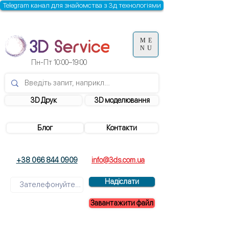
Telegram канал для знайомства з 3д технологіями
ME
NU
Пн-Пт 10:00–19:00
3D Друк
3D моделювання
Блог
Контакти
+38 066 844 0909
info@3ds.com.ua
Надіслати
Завантажити файл