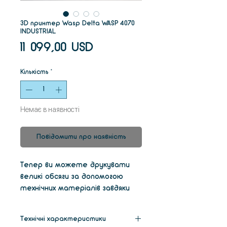
3D принтер Wasp Delta WASP 4070
INDUSTRIAL
Ціна
11 099,00 USD
Кількість
*
Немає в наявності
Повідомити про наявність
Тепер ви можете друкувати
великі обсяги за допомогою
технічних матеріалів завдяки
промисловому 3d-
принтеру Delta WASP 40 70
Технічні характеристики
Industrial. З його чудовою