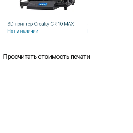
3D принтер Creality CR 10 MAX
3D принтер Formlabs
Нет в наличии
Нет в наличии
Просчитать стоимость печати