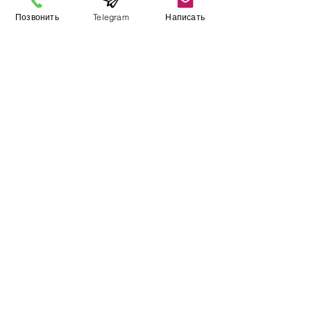
Позвонить
Telegram
Написать
Информация
​Выставочный зал
Контакты
О компании
Оплата и доставка
Учебник
Вакансии
Карта сайта
Дополнительно
​Производители