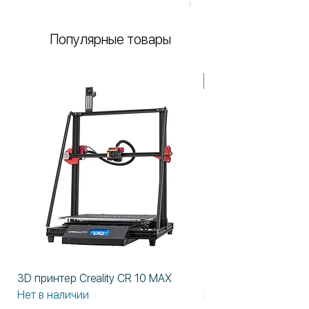
Нет в наличии
Популярные товары
В НАЛИЧИИ!
3D принтер Creality CR 10 MAX
3D принтер Formlabs
Нет в наличии
Нет в наличии