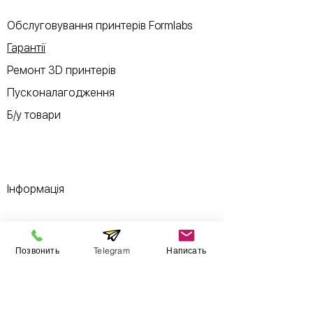
Обслуговування принтерів Formlabs
Гарантії
Ремонт 3D принтерів
Пусконалагодження
Б/у товари
Інформація
Виставковий зал
Позвонить
Telegram
Написать
Контакти
Про компанію
Оплата і доставка