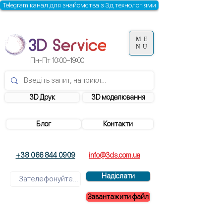
Telegram канал для знайомства з 3д технологіями
ME
NU
Пн-Пт 10:00–19:00
3D Друк
3D моделювання
Блог
Контакти
+38 066 844 0909
info@3ds.com.ua
Надіслати
Завантажити файл