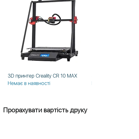
3D принтер Creality CR 10 MAX
3D принтер Formlabs
Немає в наявності
Немає в наявності
Прорахувати вартість друку