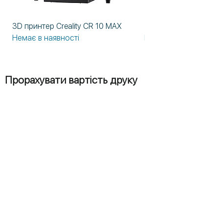
3D принтер Creality CR 10 MAX
3D принтер Formlabs
Немає в наявності
Немає в наявності
Прорахувати вартість друку