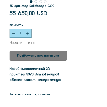
3D принтер Solidscape S390
Ціна
55 650,00 USD
Кількість
*
Немає в наявності
Повідомити про наявність
Новый высокоточный 3D-
принтер S390 для ювелиров
обеспечивает невероятную
точность, которую вы
ожидаете от Solidscape, -
Технічні характеристики
теперь с более высокой
скоростью печати. Высокая
Габариты
558 х 495 х 1200