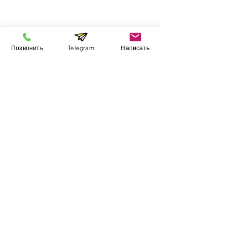
Інформація
Позвонить
Telegram
Написать
Виставковий зал
Контакти
Про компанію
Оплата і доставка
Підручник
Вакансії
Карта сайту
Додатково
​Виробники