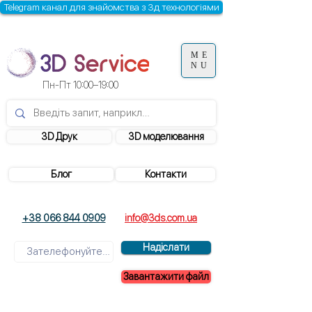
Telegram канал для знайомства з 3д технологіями
ME
NU
Пн-Пт 10:00–19:00
3D Друк
3D моделювання
Блог
Контакти
+38 066 844 0909
info@3ds.com.ua
Надіслати
Завантажити файл