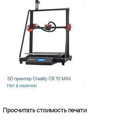
3D принтер Creality CR 10 MAX
3D принтер Formlabs
Нет в наличии
Нет в наличии
Просчитать стоимость печати