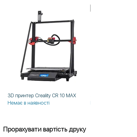
У НАЯВНОСТІ!
3D принтер Creality CR 10 MAX
3D принтер Formlabs
Немає в наявності
Немає в наявності
Прорахувати вартість друку