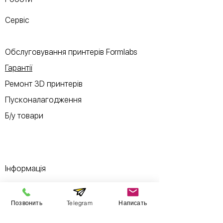
Сервіс
Обслуговування принтерів Formlabs
Гарантії
Ремонт 3D принтерів
Пусконалагодження
Б/у товари
Інформація
Виставковий зал
Позвонить
Telegram
Написать
Контакти