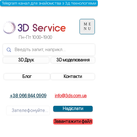
Telegram канал для знайомства з 3д технологіями
ME
NU
Пн-Пт 10:00–19:00
3D Друк
3D моделювання
Блог
Контакти
+38 066 844 0909
info@3ds.com.ua
Надіслати
Завантажити файл