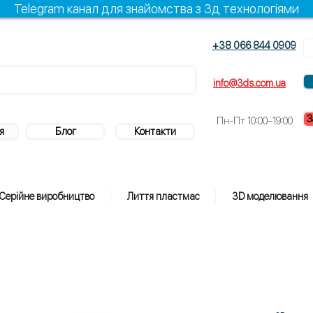
Telegram канал для знайомства з 3д технологіями
+38 066 844 0909
info@3ds.com.ua
З
Пн-Пт 10:00–19:00
я
Блог
Контакти
Серійне виробництво
Лиття пластмас
3D моделювання