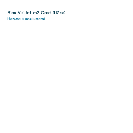
Віск VisiJet m2 Сast (1.17кг)
Немає в наявності