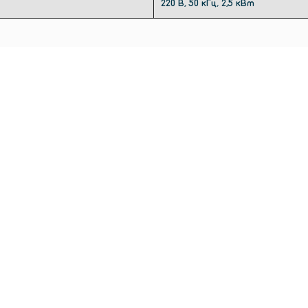
220 В, 50 кГц, 2,5 кВт