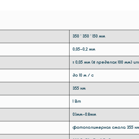
350 * 350 * 150 мм
0,05-0,2 мм
± 0,05 мм (в пределах 100 мм) ил
до 10 м / с
355 нм
1 Вт
0.1мм-0.8мм
фотополимерная смола 355 н