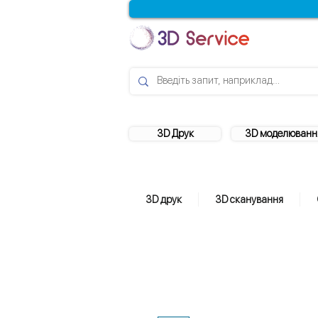
3D Друк
3D моделюванн
3D друк
3D сканування