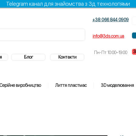
Telegram канал для знайомства з 3д технологіями
+38 066 844 0909
info@3ds.com.ua
З
Пн-Пт 10:00–19:00
я
Блог
Контакти
Серійне виробництво
Лиття пластмас
3D моделювання