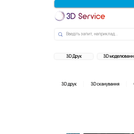
3D Друк
3D моделюванн
3D друк
3D сканування