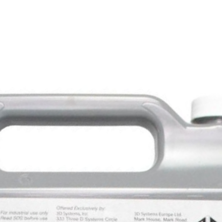
затвер
an>
Sharebo
Cleane
можлив
ультра
здатни
не затв
/span>
кавіта
високош
розрід
всереди
безліч 
збільш
акусти
виклика
ударяє
очищає