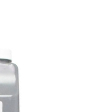
діння пристрій&n вимкнеться.
t DUC(Digital Ultrasonic
r) доповнює пакет, надаючи
ість скористатися
звуковим миючим баком,
м видаляти залишкову смолу,
ерджену, в кінці друк.
Благодаря& ультразвукової
ції можна генерувати дуже
видкісні хвилі стиснення і
ження, які створюють
ні рідини (миючого засобу)
бульбашок газу, які
уються протягом всієї фази
чного розрідження. n>
удару,
на вибухом газового міхура,
ться об поверхню об'єкта, що
ться, взаємодіючи як фізично,