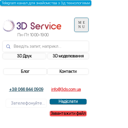
Telegram канал для знайомства з 3д технологіями
ME
NU
Пн-Пт 10:00–19:00
3D Друк
3D моделювання
Блог
Контакти
+38 066 844 0909
info@3ds.com.ua
Надіслати
Завантажити файл