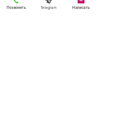
Позвонить
Telegram
Написать
Информация
​Выставочный зал
Контакты
О компании
Оплата и доставка
Учебник
Вакансии
Карта сайта
Дополнительно
​Производители