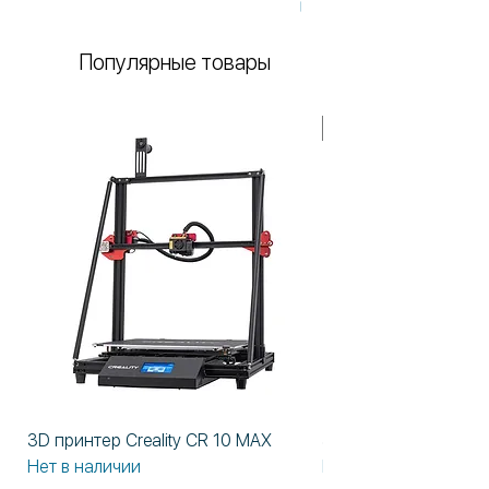
Нет в наличии
Популярные товары
В НАЛИЧИИ!
3D принтер Creality CR 10 MAX
3D принтер Formlabs
Нет в наличии
Нет в наличии