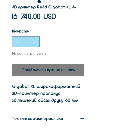
3D принтер Re3d Gigabot XL 3+
Ціна
16 740,00 USD
Кількість
*
Немає в наявності
Повідомити про наявність
Gigabot XL широкоформатний
3D-принтер пропонує
збільшений обсяг друку 60 мм.
Просто дістаньте 3D-принтер
з упаковки, підключіть,
Технічні характеристики
відкалібруйте і роздрукуйте
ваші вироби.
Габарити
860 х 1370 х