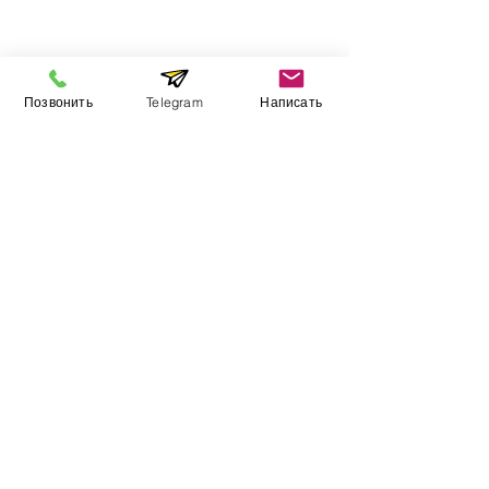
Інформація
Позвонить
Telegram
Написать
Виставковий зал
Контакти
Про компанію
Оплата і доставка
Підручник
Вакансії
Карта сайту
Додатково
​Виробники