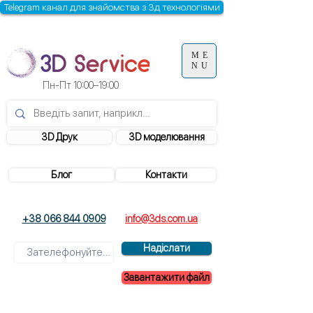
Telegram канал для знайомства з 3д технологіями
ME
NU
Пн-Пт 10:00–19:00
3D Друк
3D моделювання
Блог
Контакти
+38 066 844 0909
info@3ds.com.ua
Надіслати
Завантажити файл