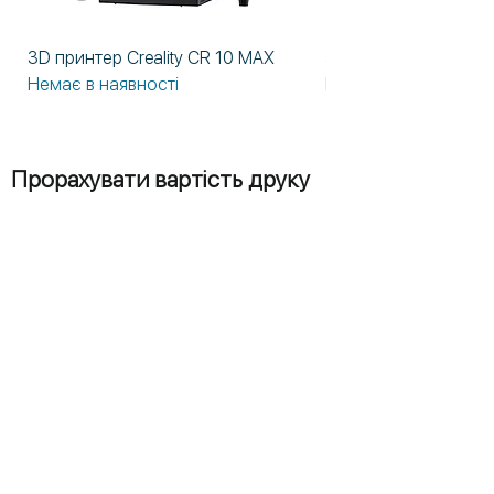
3D принтер Creality CR 10 MAX
3D принтер Formlabs
Немає в наявності
Немає в наявності
Прорахувати вартість друку