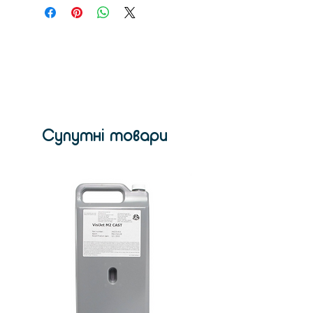
1320 мм
Вага
162 кг
Обсяг друку
590 х 760 х 600
мм
Розмір нитки
2.85 мм
Супутні товари
Роздільна
100-300 мікрон
здатність
шару
Діаметр
0,4 мм
сопла
Матеріали
PLA, ABS
Дозвіл
XY 4 мікрони
Z 2,5 мікрона