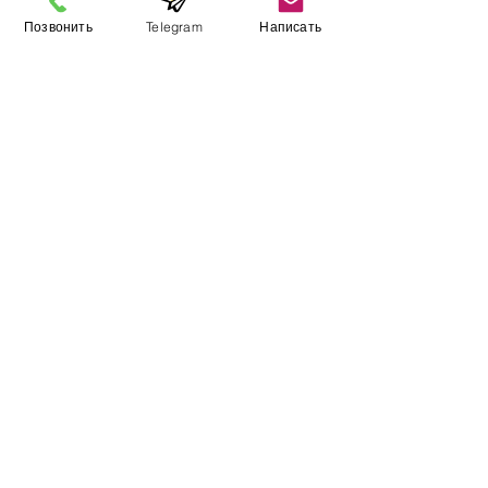
Позвонить
Telegram
Написать
Информация
​Выставочный зал
Контакты
О компании
Оплата и доставка
Учебник
Вакансии
Карта сайта
Дополнительно
​Производители