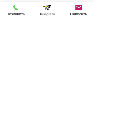
Позвонить
Telegram
Написать
Информация
​Выставочный зал
Контакты
О компании
Оплата и доставка
Учебник
Вакансии
Карта сайта
Дополнительно