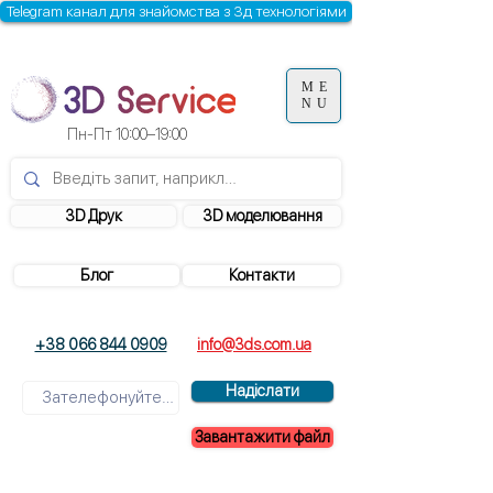
Telegram канал для знайомства з 3д технологіями
ME
NU
Пн-Пт 10:00–19:00
3D Друк
3D моделювання
Блог
Контакти
+38 066 844 0909
info@3ds.com.ua
Надіслати
Завантажити файл