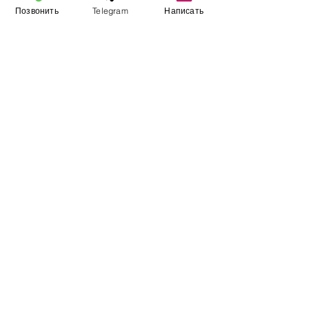
Позвонить
Telegram
Написать
Виставковий зал
Контакти
Про компанію
Оплата і доставка
Підручник
Вакансії
Карта сайту
Додатково
​Виробники
Для бізнесу
Постачальникам
Порівняння