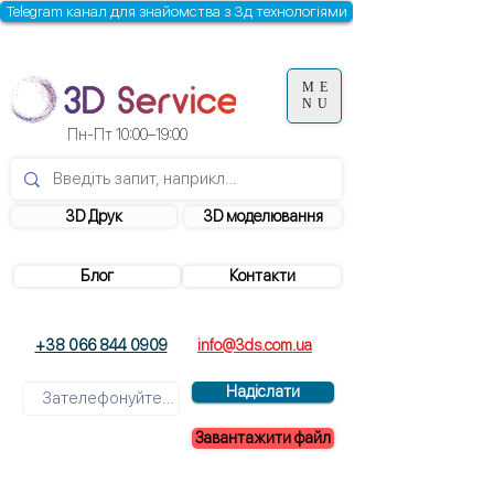
Telegram канал для знайомства з 3д технологіями
ME
NU
Пн-Пт 10:00–19:00
3D Друк
3D моделювання
Блог
Контакти
+38 066 844 0909
info@3ds.com.ua
Надіслати
Завантажити файл