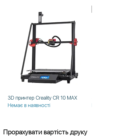
У НАЯВНОСТІ!
3D принтер Creality CR 10 MAX
3D принтер Formlabs
Немає в наявності
Немає в наявності
Прорахувати вартість друку