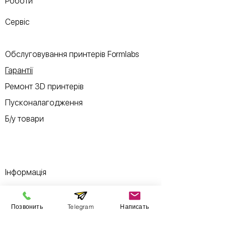
Роботи
Сервіс
Обслуговування принтерів Formlabs
Гарантії
Ремонт 3D принтерів
Пусконалагодження
Б/у товари
Інформація
Виставковий зал
Позвонить
Telegram
Написать
Контакти