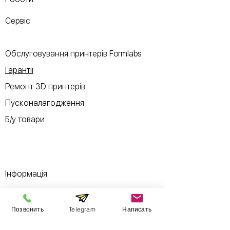
Сервіс
Обслуговування принтерів Formlabs
Гарантії
Ремонт 3D принтерів
Пусконалагодження
Б/у товари
Інформація
Виставковий зал
Позвонить
Telegram
Написать
Контакти