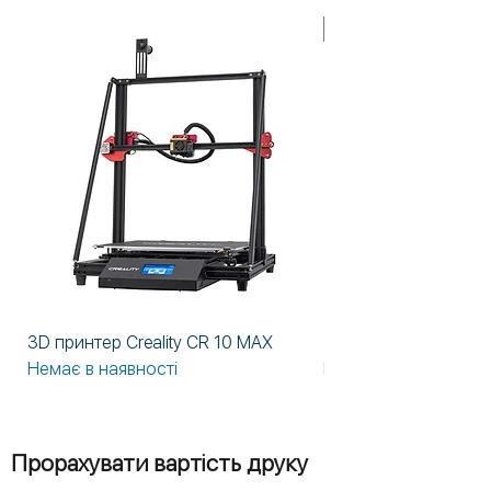
У НАЯВНОСТІ!
3D принтер Creality CR 10 MAX
3D принтер Formlabs
Немає в наявності
Немає в наявності
Прорахувати вартість друку