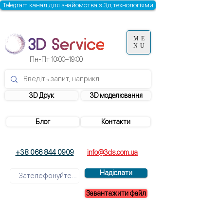
Telegram канал для знайомства з 3д технологіями
ME
NU
Пн-Пт 10:00–19:00
3D Друк
3D моделювання
Блог
Контакти
+38 066 844 0909
info@3ds.com.ua
Надіслати
Завантажити файл