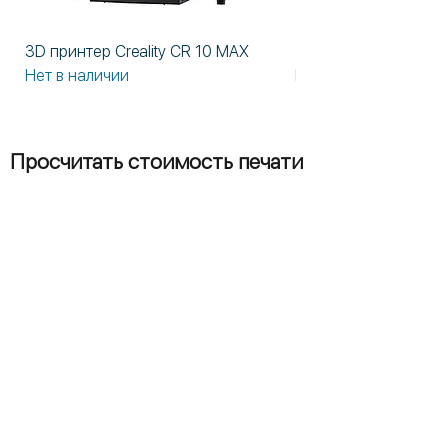
Высококачественные
компоненты и материалы, из
которых собран принтер.
3D принтер Creality CR 10 MAX
3D принтер Formlabs
Нет в наличии
Нет в наличии
Просчитать стоимость печати