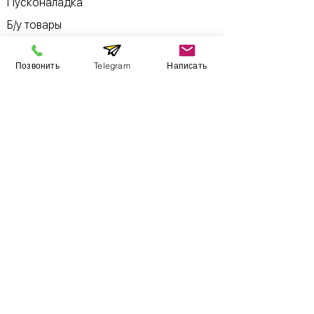
Пусконаладка
Б/у товары
Позвонить
Telegram
Написать
Информация
​Выставочный зал
Контакты
О компании
Оплата и доставка
Учебник
Вакансии
Карта сайта