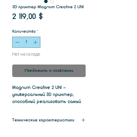
3D принтер Magnum Creative 2 UNI
Цена
2 119,00 $
Количество
*
Нет на складе
Уведомить о появлении
Magnum Creative 2 UNI -
универсальный 3D принтер,
способный реализовать самый
широкий круг задач. Модель UNI
обладает наилучшим
Технические характеристики
соотношением цена /
функциональность.
Габариты
390 мм х