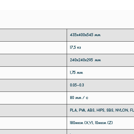
Датчик
зупинит
обриву
пробле
435х400х545 мм
пробле
вашу д
17,5 кг
240х240х295 мм
1,75 мм
0.05-0.3
80 мм / с
PLA, PVA, ABS, HIPS, SBS, NYLON, 
180мкм (X,Y), 10мкм (Z)