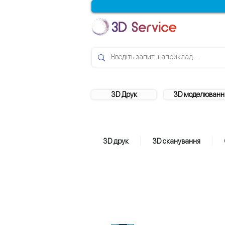
3D Друк
3D моделюванн
3D друк
3D сканування