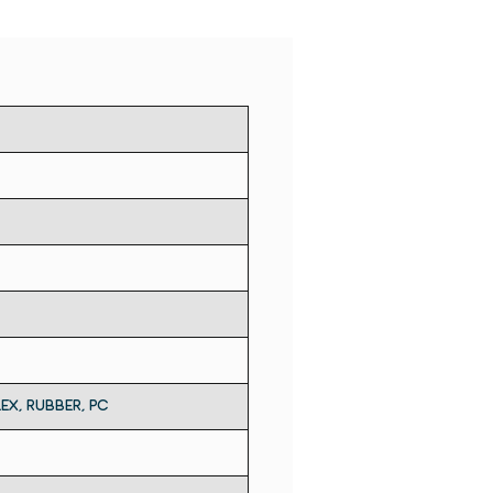
 руху філаменту - миттєво
ь друк після закінчення,
, заплутування філаменту або
м з екструзією. Після усунення
ми друк буде продовжено, а
еталь врятовано!
FLEX, RUBBER, PС