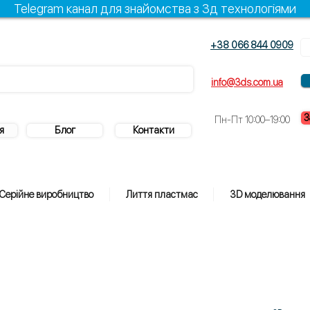
Telegram канал для знайомства з 3д технологіями
+38 066 844 0909
info@3ds.com.ua
З
Пн-Пт 10:00–19:00
я
Блог
Контакти
Серійне виробництво
Лиття пластмас
3D моделювання