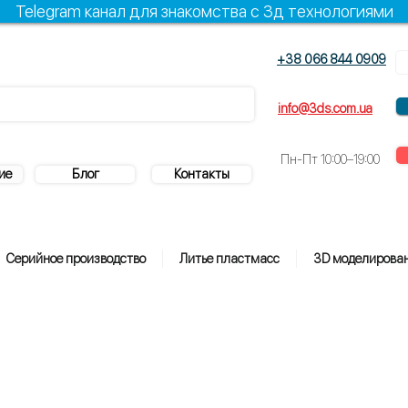
Telegram канал для знакомства с 3д технологиями
+38 066 844 0909
+38 096 844 0909
info@3ds.com.ua
Пн-Пт
10:00–19:00
ие
Блог
Контакты
Серийное производство
Литье пластмасс
3D моделирова