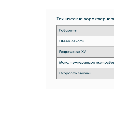
Технические характерист
Габариты
Обьем печати
Разрешение XY
Макс. температура экструде
Скорость печати