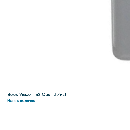
Воск VisiJet m2 Сast (1.17кг)
Нет в наличии