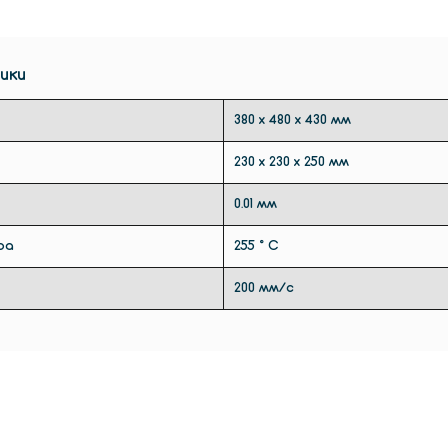
широки
нитей, 
Carbon
ики
В допо
продви
380 х 480 х 430 мм
те же 
Bowden,
230 х 230 х 250 мм
кроват
0.01 мм
сборки 
интерф
ра
255 ° C
200 мм/с