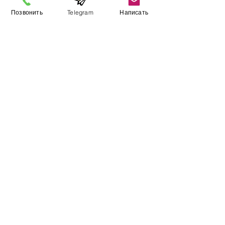
Позвонить
Telegram
Написать
Информация
​Выставочный зал
Контакты
О компании
Оплата и доставка
Учебник
Вакансии
Карта сайта
Дополнительно
​Производители