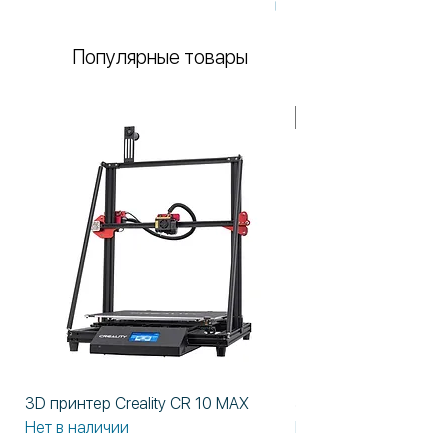
Нет в наличии
Популярные товары
В НАЛИЧИИ!
3D принтер Creality CR 10 MAX
3D принтер Formlabs
Нет в наличии
Нет в наличии