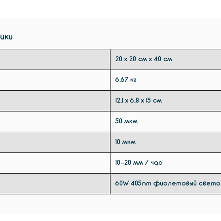
ики
20 х 20 см х 40 см
6,67 кг
12,1 х 6,8 х 15 см
50 мкм
10 мкм
10-20 мм / час
60W 405nm фиолетовый свето