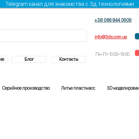
Telegram канал для знакомства с 3д технологиями
+38 066 844 0909
+38 096 844 0909
info@3ds.com.ua
Пн-Пт
10:00–19:00
ие
Блог
Контакты
Серийное производство
Литье пластмасс
3D моделирова