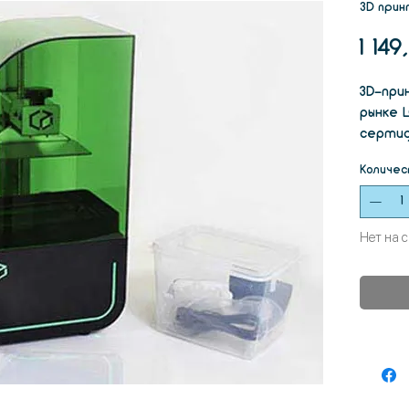
3D при
1 149
3D-при
рынке 
сертиф
FCC. П
Количес
ювелир
стомат
инжене
Нет на 