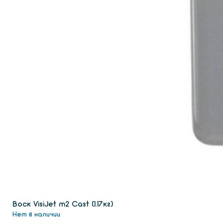
Воск VisiJet m2 Сast (1.17кг)
Нет в наличии