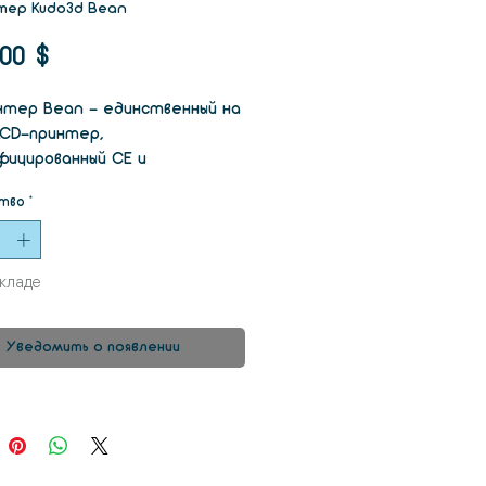
нтер Kudo3d Bean
Цена
,00 $
нтер Bean - единственный на
LCD-принтер,
ицированный CE и
редназначен для
тво
*
ных изделий,
ологических, медицинских,
рных и художественных целей.
складе
Уведомить о появлении