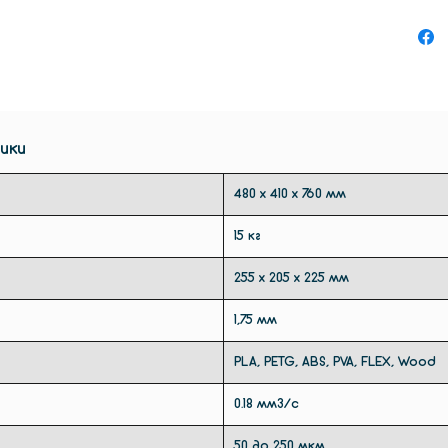
эксплу
Полуав
съемна
профес
направ
только
ики
интегри
Tec 4L
480 х 410 х 760 мм
клиент
печать
15 кг
объект
мм, чт
255 х 205 х 225 мм
максим
1,75 мм
сравне
Высота
PLA, PETG, ABS, PVA, FLEX, Wood
общий 
Создав
0.18 мм3/с
впечат
Felix T
50 до 250 мкм