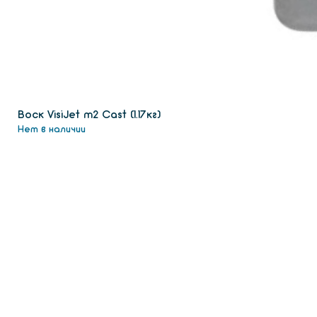
Воск VisiJet m2 Сast (1.17кг)
Нет в наличии