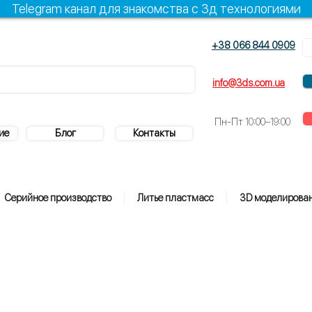
Telegram канал для знакомства с 3д технологиями
+38 066 844 0909
+38 096 844 0909
info@3ds.com.ua
Пн-Пт
10:00–19:00
ие
Блог
Контакты
Серийное производство
Литье пластмасс
3D моделирова