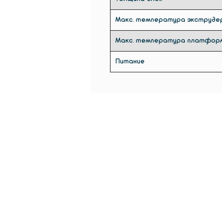
Макс. температура экструде
Макс. температура платфор
Питание