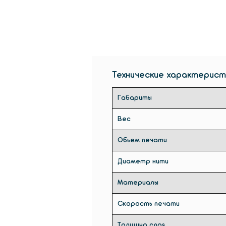
Технические характерист
Габариты
Вес
Обьем печати
Диаметр нити
Материалы
Скорость печати
Толщина слоя