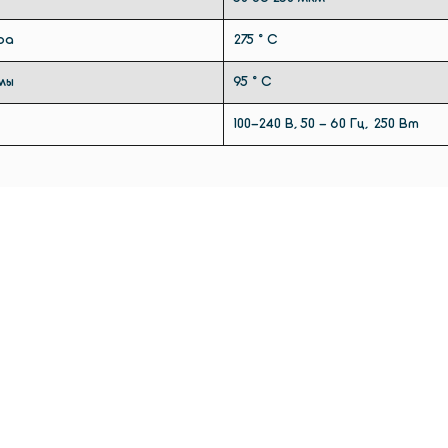
с одно
ра
275 ° C
мы
95 ° С
100-240 В, 50 - 60 Гц, 250 Вт