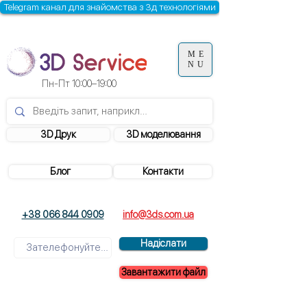
Telegram канал для знайомства з 3д технологіями
ME
NU
Пн-Пт 10:00–19:00
3D Друк
3D моделювання
Блог
Контакти
+38 066 844 0909
info@3ds.com.ua
Надіслати
Завантажити файл