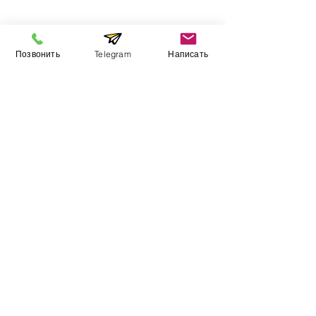
Інформація
Позвонить
Telegram
Написать
Виставковий зал
Контакти
Про компанію
Оплата і доставка
Підручник
Вакансії
Карта сайту
Додатково
​Виробники