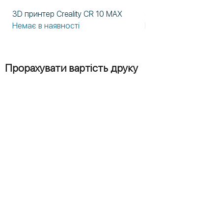
3D принтер Creality CR 10 MAX
3D принтер Formlabs
Немає в наявності
Немає в наявності
Прорахувати вартість друку