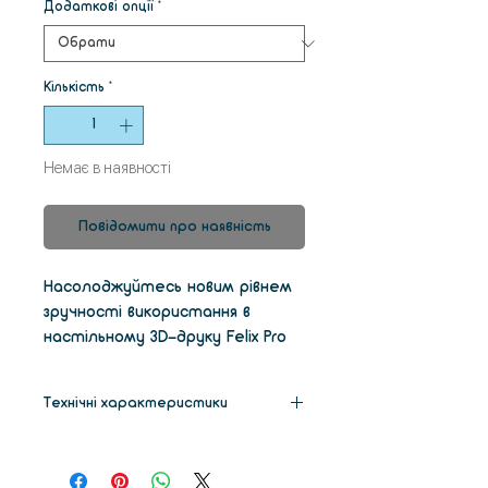
Додаткові опції
*
Кількість
*
Немає в наявності
Повідомити про наявність
Насолоджуйтесь новим рівнем
зручності використання в
настільному 3D-друку Felix Pro
2. Перший шар 3D-друку має
величезне значення. Функція
Технічні характеристики
автоматичного калібрування
створює оптимальні початкові
Габарити
430x390x550
умови друку без втручання
мм