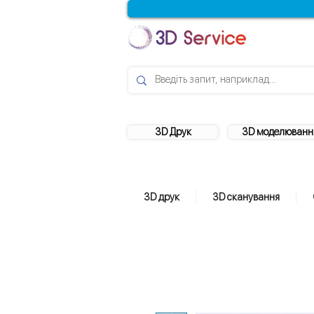
3D Друк
3D моделюванн
3D друк
3D сканування