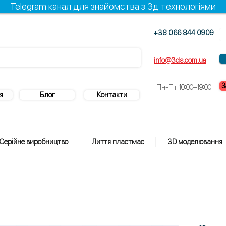
Telegram канал для знайомства з 3д технологіями
+38 066 844 0909
info@3ds.com.ua
З
Пн-Пт 10:00–19:00
я
Блог
Контакти
Серійне виробництво
Лиття пластмас
3D моделювання