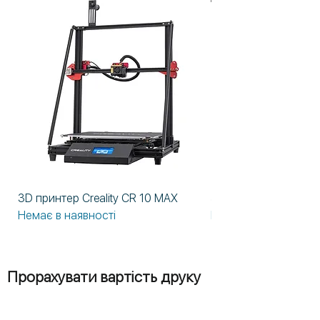
3D принтер Creality CR 10 MAX
3D принтер Formlabs
Немає в наявності
Немає в наявності
Прорахувати вартість друку