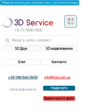
Telegram канал для знайомства з 3д технологіями
ME
NU
Пн-Пт 10:00–19:00
3D Друк
3D моделювання
Блог
Контакти
+38 066 844 0909
info@3ds.com.ua
Надіслати
Завантажити файл