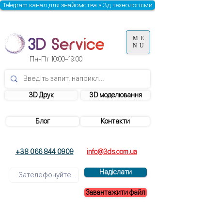
Telegram канал для знайомства з 3д технологіями
ME
NU
Пн-Пт 10:00–19:00
3D Друк
3D моделювання
Блог
Контакти
+38 066 844 0909
info@3ds.com.ua
Надіслати
Завантажити файл