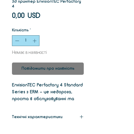
3d принтер EnvisionTEC Perfactory
4
Ціна
0,00 USD
Кількість
*
Немає в наявності
Повідомити про наявність
EnvisionTEC Perfactory 4 Standard
Series з ERM - це недорога,
проста в обслуговуванні та
зручна у використанні система
швидкого виготовлення 3D-
Технічні характеристики
прототипів. Використовуючи
сучасну технологію прямої
Розміри
73 x 48 x 135
світлової проекції від Texas