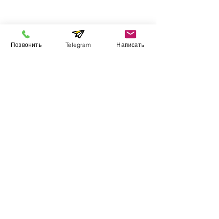
Інформація
Позвонить
Telegram
Написать
Виставковий зал
Контакти
Про компанію
Оплата і доставка
Підручник
Вакансії
Карта сайту
Додатково
​Виробники