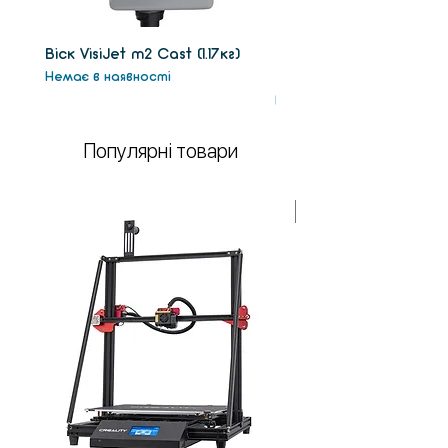
Віск VisiJet m2 Сast (1.17кг)
Віск підтримки VisiJet
Немає в наявності
(1.3кг)
Немає в наявності
Популярні товари
У НАЯВНОСТІ!