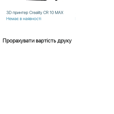
3D принтер Creality CR 10 MAX
3D принтер Formlabs
Немає в наявності
Немає в наявності
Прорахувати вартість друку