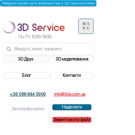
Telegram канал для знайомства з 3д технологіями
ME
NU
Пн-Пт 10:00–19:00
3D Друк
3D моделювання
Блог
Контакти
+38 066 844 0909
info@3ds.com.ua
Надіслати
Завантажити файл