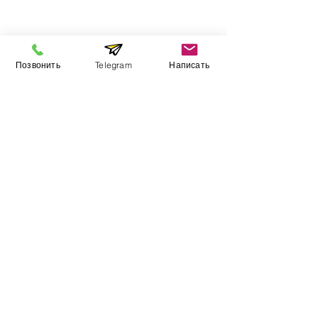
Інформація
Позвонить
Telegram
Написать
Виставковий зал
Контакти
Про компанію
Оплата і доставка
Підручник
Вакансії
Карта сайту
Додатково
​Виробники