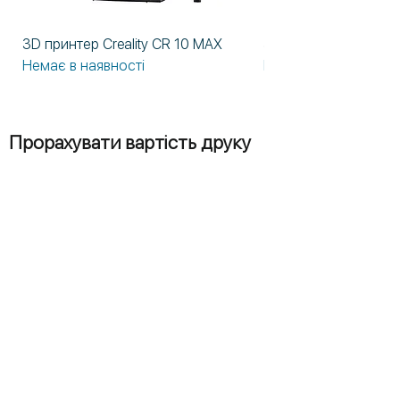
3D принтер Creality CR 10 MAX
3D принтер Formlabs
Немає в наявності
Немає в наявності
Прорахувати вартість друку