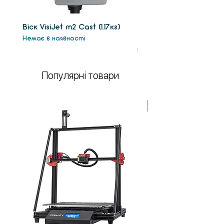
Віск VisiJet m2 Сast (1.17кг)
Віск підтримки VisiJet
Немає в наявності
(1.3кг)
Немає в наявності
Популярні товари
У НАЯВНОСТІ!