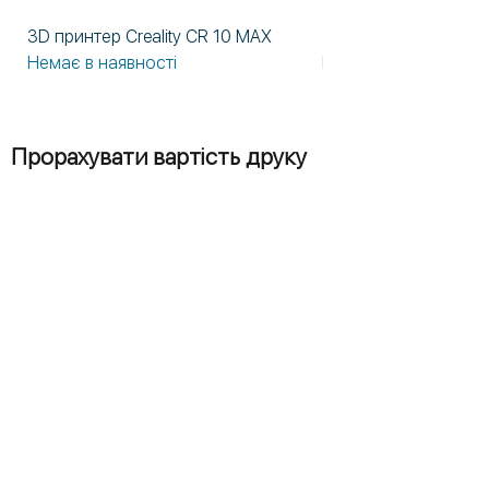
3D принтер Creality CR 10 MAX
3D принтер Formlabs
Немає в наявності
Немає в наявності
Прорахувати вартість друку