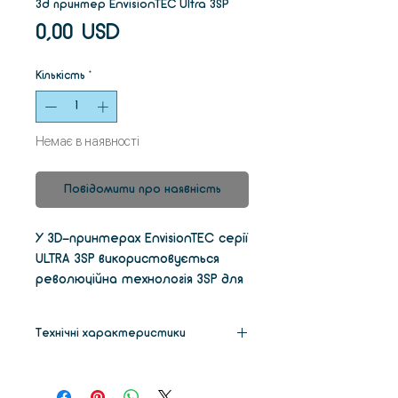
3d принтер EnvisionTEC Ultra 3SP
Ціна
0,00 USD
Кількість
*
Немає в наявності
Повідомити про наявність
У 3D-принтерах EnvisionTEC серії
ULTRA 3SP використовується
революційна технологія 3SP для
швидкого 3D-друку
високоточних деталей із
Технічні характеристики
файлів STL незалежно від
геометричної складності. ULTRA
Розміри
74 x 76 x 117
3SP та 3SP High Definition
cm