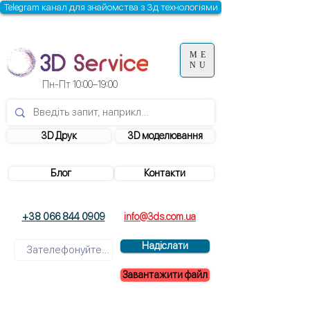
Telegram канал для знайомства з 3д технологіями
ME
NU
Пн-Пт 10:00–19:00
3D Друк
3D моделювання
Блог
Контакти
+38 066 844 0909
info@3ds.com.ua
Надіслати
Завантажити файл