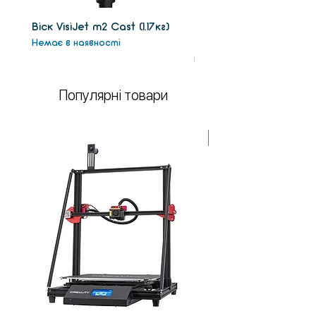
Віск VisiJet m2 Сast (1.17кг)
Віск підтримки VisiJet
Немає в наявності
(1.3кг)
Немає в наявності
Популярні товари
У НАЯВНОСТІ!