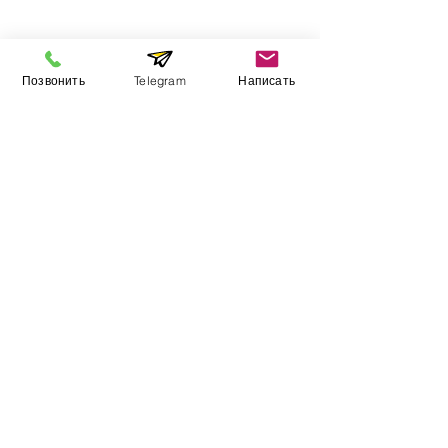
Інформація
Позвонить
Telegram
Написать
Виставковий зал
Контакти
Про компанію
Оплата і доставка
Підручник
Вакансії
Карта сайту
Додатково
​Виробники