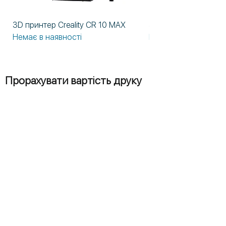
3D принтер Creality CR 10 MAX
3D принтер Formlabs
Немає в наявності
Немає в наявності
Прорахувати вартість друку