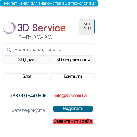
Telegram канал для знайомства з 3д технологіями
ME
NU
Пн-Пт 10:00–19:00
3D Друк
3D моделювання
Блог
Контакти
+38 066 844 0909
info@3ds.com.ua
Надіслати
Завантажити файл