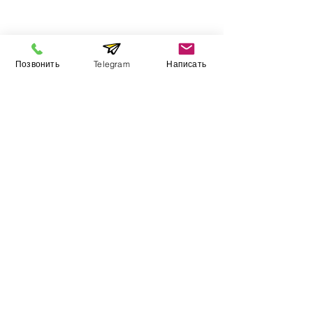
Інформація
Позвонить
Telegram
Написать
Виставковий зал
Контакти
Про компанію
Оплата і доставка
Підручник
Вакансії
Карта сайту
Додатково
​Виробники