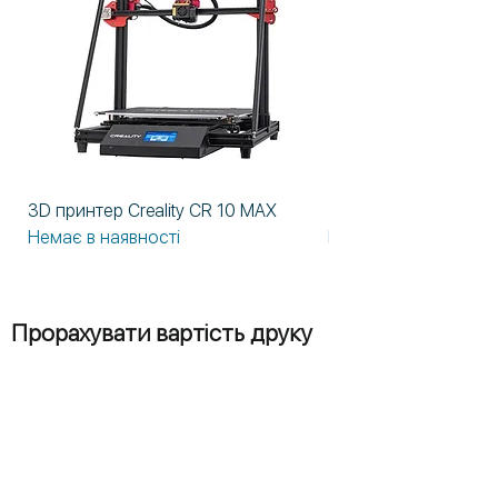
3D принтер Creality CR 10 MAX
3D принтер Formlabs
Немає в наявності
Немає в наявності
Прорахувати вартість друку