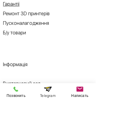
Гарантії
Ремонт 3D принтерів
Пусконалагодження
Б/у товари
Інформація
Виставковий зал
Контакти
Позвонить
Telegram
Написать
Про компанію
Оплата і доставка
Підручник
Вакансії