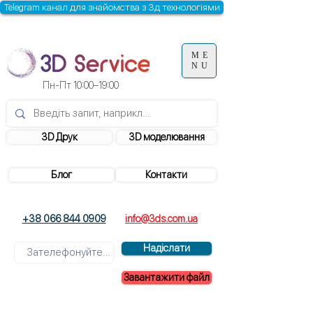
Telegram канал для знайомства з 3д технологіями
ME
NU
Пн-Пт 10:00–19:00
3D Друк
3D моделювання
Блог
Контакти
+38 066 844 0909
info@3ds.com.ua
Надіслати
Завантажити файл