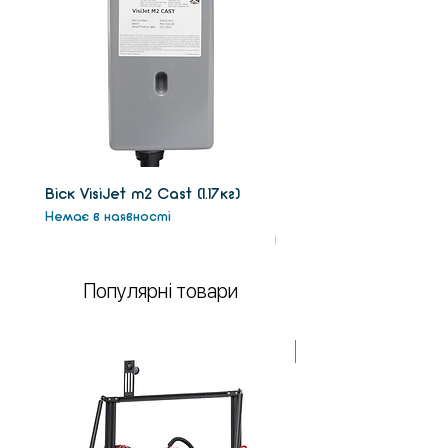
Віск VisiJet m2 Сast (1.17кг)
Віск підтримки VisiJet
Немає в наявності
(1.3кг)
Немає в наявності
Популярні товари
У НАЯВНОСТІ!