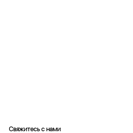
фильтра может
адсорбировать примеси и газы,
образующиеся при печати на
специальной нити.
Свяжитесь с нами