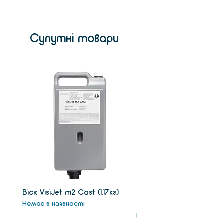
мм
Скорость
20 мм/чаc
печати
Супутні товари
Віск VisiJet m2 Сast (1.17кг)
Віск підтримки VisiJet
Немає в наявності
(1.3кг)
Немає в наявності