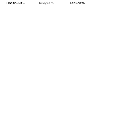
Позвонить
Telegram
Написать
Виставковий зал
Контакти
Про компанію
Оплата і доставка
Підручник
Вакансії
Карта сайту
Додатково
​Виробники
Для бізнесу
Постачальникам
Порівняння