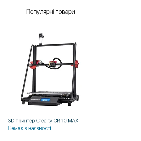
Популярні товари
У НАЯВНОСТІ!
3D принтер Creality CR 10 MAX
3D принтер Formlabs
Немає в наявності
Немає в наявності