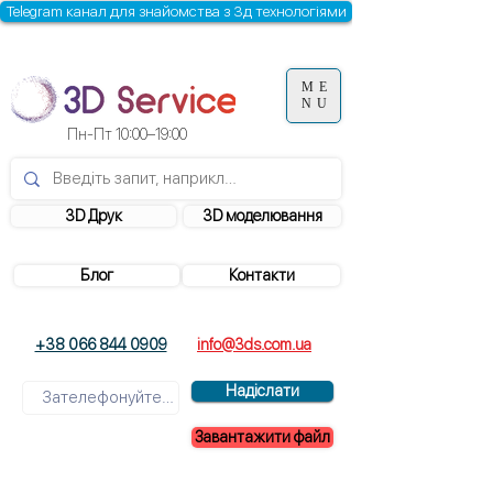
Telegram канал для знайомства з 3д технологіями
ME
NU
Пн-Пт 10:00–19:00
3D Друк
3D моделювання
Блог
Контакти
+38 066 844 0909
info@3ds.com.ua
Надіслати
Завантажити файл