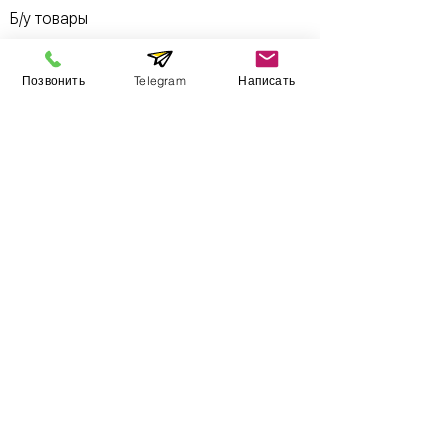
Б/у товары
Позвонить
Telegram
Написать
Информация
​Выставочный зал
Контакты
О компании
Оплата и доставка
Учебник
Вакансии
Карта сайта