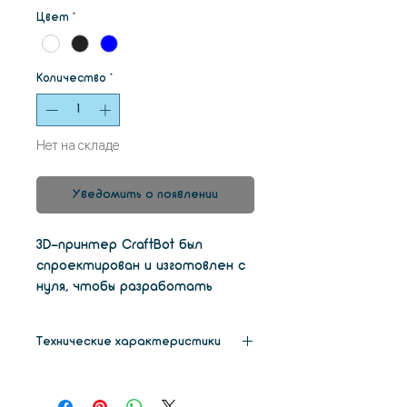
Цвет
*
Количество
*
Нет на складе
Уведомить о появлении
3D-принтер CraftBot был
спроектирован и изготовлен с
нуля, чтобы разработать
идеальный инструмент для
начинающих и опытных
Технические характеристики
пользователей. Это простое в
использовании устройство
Габариты
40 см
«подключи и работай» - от
х
46 см