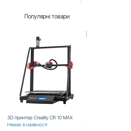
Немає в наявності
Популярні товари
У НАЯВНОСТІ!
3D принтер Creality CR 10 MAX
3D принтер Formlabs
Немає в наявності
Немає в наявності