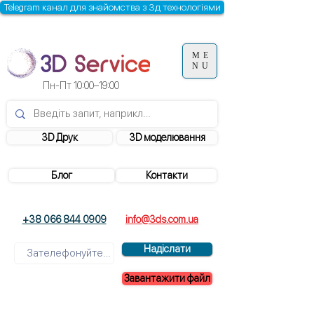
Telegram канал для знайомства з 3д технологіями
ME
NU
Пн-Пт 10:00–19:00
3D Друк
3D моделювання
Блог
Контакти
+38 066 844 0909
info@3ds.com.ua
Надіслати
Завантажити файл