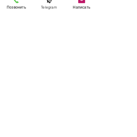
Позвонить
Telegram
Написать
Виставковий зал
Контакти
Про компанію
Оплата і доставка
Підручник
Вакансії
Карта сайту
Додатково
​Виробники
Для бізнесу
Постачальникам
Порівняння