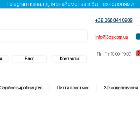
Telegram канал для знайомства з 3д технологіями
+38 066 844 0909
info@3ds.com.ua
З
Пн-Пт 10:00–19:00
я
Блог
Контакти
Серійне виробництво
Лиття пластмас
3D моделювання