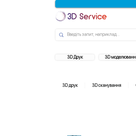
3D Друк
3D моделюванн
3D друк
3D сканування