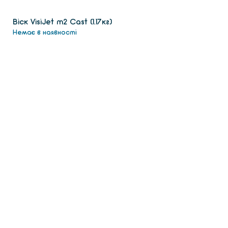
Віск VisiJet m2 Сast (1.17кг)
Немає в наявності