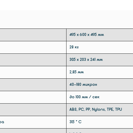
резино
таких 
Dual E
калибр
495 х 600 х 495 мм
28 кг
305 x 203 x 241 мм
2,85 мм
40-180 микрон
до 100 мм / сек
ABS, PC, PP, Nylons, TPE, TPU
ра
315 ° C