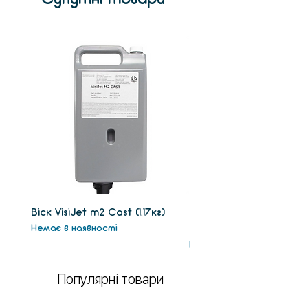
Віск VisiJet m2 Сast (1.17кг)
Віск підтримки VisiJet
Немає в наявності
(1.3кг)
Немає в наявності
Популярні товари