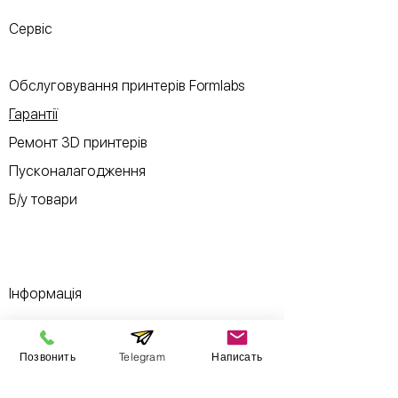
Сервіс
Обслуговування принтерів Formlabs
Гарантії
Ремонт 3D принтерів
Пусконалагодження
Б/у товари
Інформація
Виставковий зал
Позвонить
Telegram
Написать
Контакти