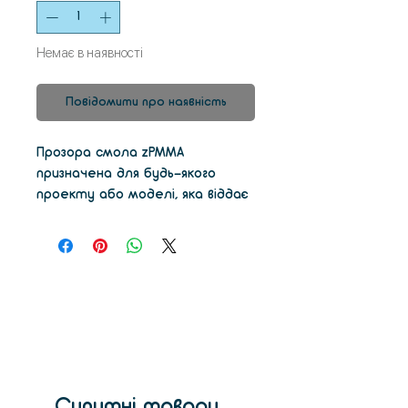
Немає в наявності
Повідомити про наявність
Прозора смола zPMMA
призначена для будь-якого
проекту або моделі, яка віддає
перевагу прозорості в
порівнянні з непрозорістю
суцільних
кольорів.Фотополімерна смола
Uniz
Супутні товари