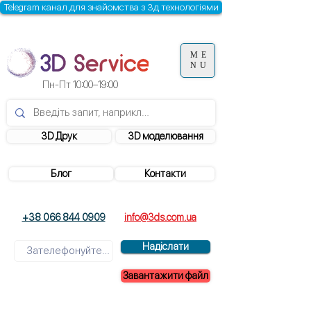
Telegram канал для знайомства з 3д технологіями
ME
NU
Пн-Пт 10:00–19:00
3D Друк
3D моделювання
Блог
Контакти
+38 066 844 0909
info@3ds.com.ua
Надіслати
Завантажити файл