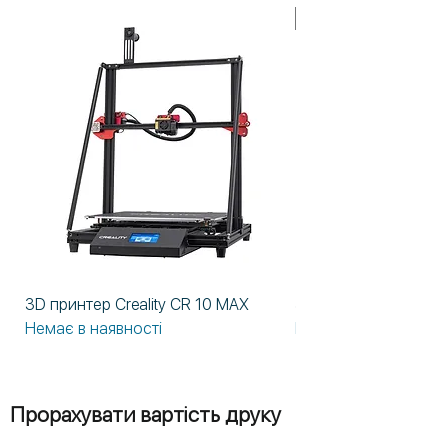
У НАЯВНОСТІ!
3D принтер Creality CR 10 MAX
3D принтер Formlabs
Немає в наявності
Немає в наявності
Прорахувати вартість друку