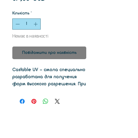
Кількість
*
Немає в наявності
Повідомити про наявність
Castable UV - смола специально
разработана для получения
форм высокого разрешения. При
сжигании он практически не
оставляет золы и равномерно
создает газ при повышении
температуры, что позволяет
избежать повышения давления
внутри отливки.
Смола Castable UV 3D для