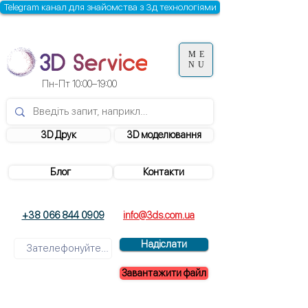
Telegram канал для знайомства з 3д технологіями
ME
NU
Пн-Пт 10:00–19:00
3D Друк
3D моделювання
Блог
Контакти
+38 066 844 0909
info@3ds.com.ua
Надіслати
Завантажити файл