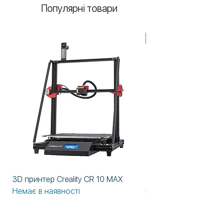
Популярні товари
У НАЯВНОСТІ!
3D принтер Creality CR 10 MAX
3D принтер Formlabs
Немає в наявності
Немає в наявності