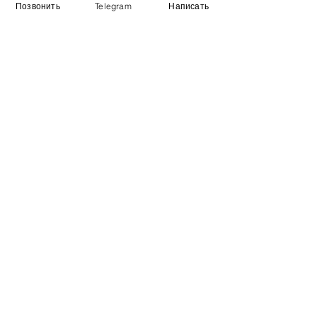
Позвонить
Telegram
Написать
Виставковий зал
Контакти
Про компанію
Оплата і доставка
Підручник
Вакансії
Карта сайту
Додатково
​Виробники
Для бізнесу
Постачальникам
Порівняння