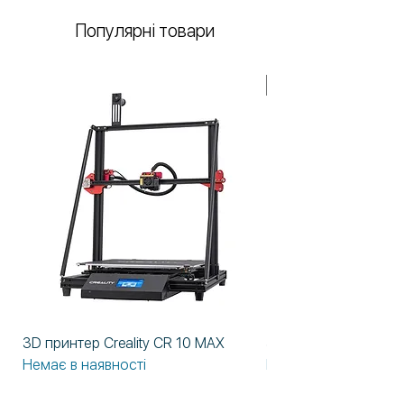
Популярні товари
У НАЯВНОСТІ!
3D принтер Creality CR 10 MAX
3D принтер Formlabs
Немає в наявності
Немає в наявності