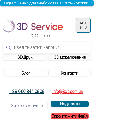
Telegram канал для знайомства з 3д технологіями
ME
NU
Пн-Пт 10:00–19:00
3D Друк
3D моделювання
Блог
Контакти
+38 066 844 0909
info@3ds.com.ua
Надіслати
Завантажити файл