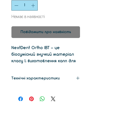
Немає в наявності
Повідомити про наявність
NextDent Ortho IBT - це
біосумісний гнучкий матеріал
класу I; виготовлення капп для
непрямого бондування брекетів,
а також для прототипування.
Технічні характеристики
Колір
Прозорий
Вага
1 кг
Значення
При
в'язкості
температурі