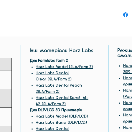
Інші матеріали Harz Labs
Режим
смол
Для Formlabs form 2
Нала
Harz Labs Model (SLA/Form 2)
201
Harz Labs Dental
Нала
Clear (SLA/Form 2)
прин
Harz Labs Dental Peach
Нала
(SLA/Form 2)
(Par
Harz Labs Dental Sand A1-
Нала
A2 (SLA/Form 2)
прин
Для DLP/LCD 3D Принтерів
Нала
Harz Labs Model (DLP/LCD)
при
Harz Labs Basic (DLP/LCD)
Нала
Harz Labs Dental