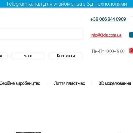
Telegram канал для знайомства з 3д технологіями
+38 066 844 0909
info@3ds.com.ua
З
Пн-Пт 10:00–19:00
я
Блог
Контакти
Серійне виробництво
Лиття пластмас
3D моделювання