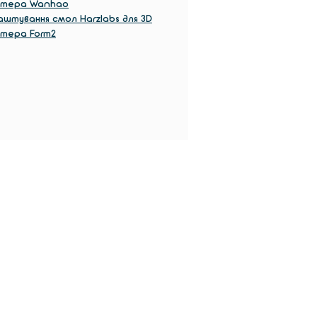
нтера Wanhao
штування смол Harzlabs для 3D
нтера Form2