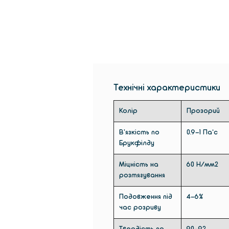
Технічні характеристики
Колір
Прозорий
В'язкість по
0.9-1 Па*с
Брукфілду
Міцність на
60 Н/мм2
розтягування
Подовження під
4-6%
час розриву