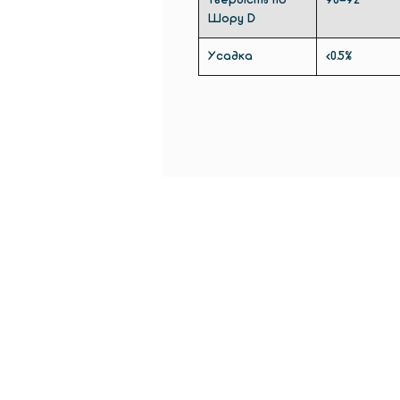
Твердість по
90-92
Шору D
Усадка
<0.5%