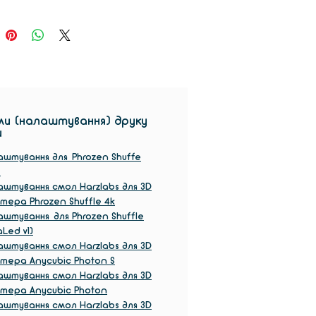
и (налаштування) друку
и
штування для Phrozen Shuffe
9
штування смол Harzlabs для 3D
тера Phrozen Shuffle 4k
штування для Phrozen Shuffle
aLed v1)
штування смол Harzlabs для 3D
тера Anycubic Photon S
штування смол Harzlabs для 3D
нтера Anycubic Photon
штування смол Harzlabs для 3D