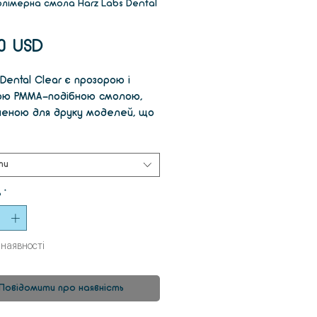
імерна смола Harz Labs Dental
Ціна
00 USD
ental Clear є прозорою і
ю PMMA-подібною смолою,
ченою для друку моделей, що
стовуються в стоматології,
орість є однією з основних
м. Це можуть бути
ти
траційні моделі для
ь
*
ання операцій, елайнери чи
чні шаблони
 наявності
Повідомити про наявність