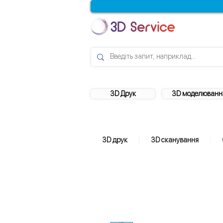
3D Друк
3D моделюванн
3D друк
3D сканування